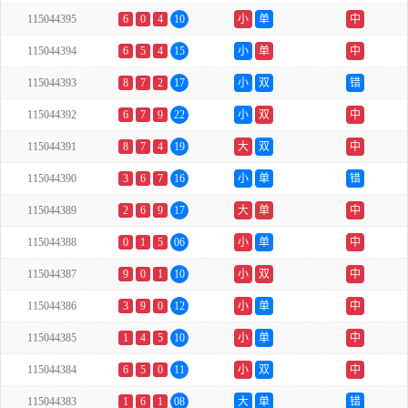
115044395
6
0
4
10
小
单
中
115044394
6
5
4
15
小
单
中
115044393
8
7
2
17
小
双
错
115044392
6
7
9
22
小
双
中
115044391
8
7
4
19
大
双
中
115044390
3
6
7
16
小
单
错
115044389
2
6
9
17
大
单
中
115044388
0
1
5
06
小
单
中
115044387
9
0
1
10
小
双
中
115044386
3
9
0
12
小
单
中
115044385
1
4
5
10
小
单
中
115044384
6
5
0
11
小
双
中
115044383
1
6
1
08
大
单
错