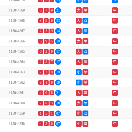
115044370
3
5
7
15
小
双
错
115044369
5
7
9
21
大
单
中
115044368
8
9
6
23
大
双
中
115044367
2
3
9
14
大
单
中
115044366
5
9
5
19
大
单
中
115044365
6
2
9
17
大
双
中
115044364
2
8
7
17
大
单
中
115044363
7
3
9
19
小
单
中
115044362
9
1
9
19
小
单
中
115044361
4
9
8
21
大
单
中
115044360
7
8
3
18
大
单
中
115044359
1
5
1
07
小
双
中
115044358
4
3
0
07
小
单
中