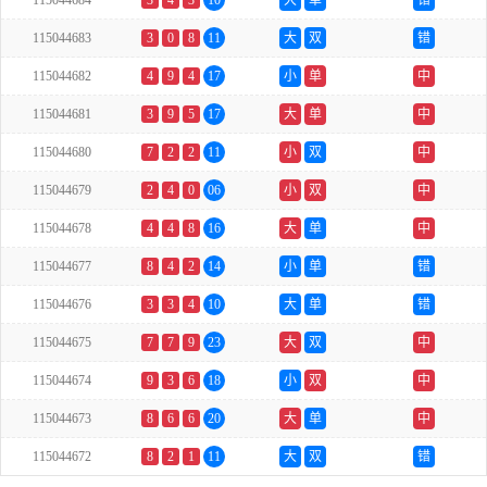
115044684
3
4
3
10
大
单
错
115044683
3
0
8
11
大
双
错
115044682
4
9
4
17
小
单
中
115044681
3
9
5
17
大
单
中
115044680
7
2
2
11
小
双
中
115044679
2
4
0
06
小
双
中
115044678
4
4
8
16
大
单
中
115044677
8
4
2
14
小
单
错
115044676
3
3
4
10
大
单
错
115044675
7
7
9
23
大
双
中
115044674
9
3
6
18
小
双
中
115044673
8
6
6
20
大
单
中
115044672
8
2
1
11
大
双
错