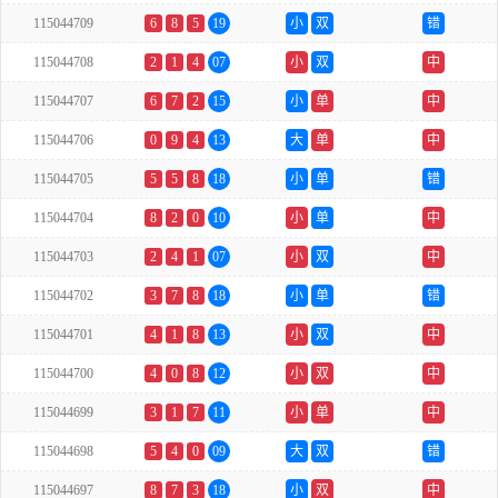
115044709
6
8
5
19
小
双
错
115044708
2
1
4
07
小
双
中
115044707
6
7
2
15
小
单
中
115044706
0
9
4
13
大
单
中
115044705
5
5
8
18
小
单
错
115044704
8
2
0
10
小
单
中
115044703
2
4
1
07
小
双
中
115044702
3
7
8
18
小
单
错
115044701
4
1
8
13
小
双
中
115044700
4
0
8
12
小
双
中
115044699
3
1
7
11
小
单
中
115044698
5
4
0
09
大
双
错
115044697
8
7
3
18
小
双
中