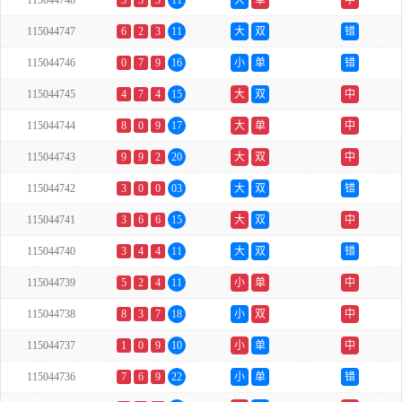
115044748
3
3
5
11
大
单
中
115044747
6
2
3
11
大
双
错
115044746
0
7
9
16
小
单
错
115044745
4
7
4
15
大
双
中
115044744
8
0
9
17
大
单
中
115044743
9
9
2
20
大
双
中
115044742
3
0
0
03
大
双
错
115044741
3
6
6
15
大
双
中
115044740
3
4
4
11
大
双
错
115044739
5
2
4
11
小
单
中
115044738
8
3
7
18
小
双
中
115044737
1
0
9
10
小
单
中
115044736
7
6
9
22
小
单
错