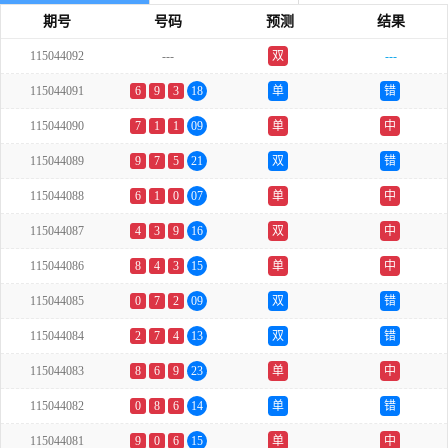
期号
号码
预测
结果
115044092
---
双
---
115044091
6
9
3
18
单
错
115044090
7
1
1
09
单
中
115044089
9
7
5
21
双
错
115044088
6
1
0
07
单
中
115044087
4
3
9
16
双
中
115044086
8
4
3
15
单
中
115044085
0
7
2
09
双
错
115044084
2
7
4
13
双
错
115044083
8
6
9
23
单
中
115044082
0
8
6
14
单
错
115044081
9
0
6
15
单
中