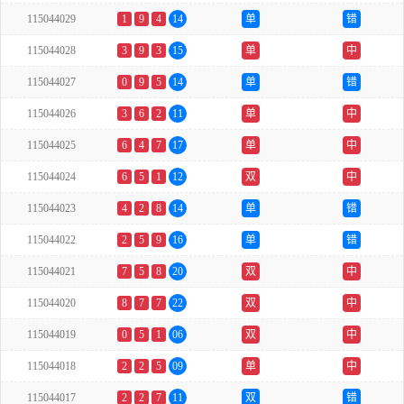
115044029
1
9
4
14
单
错
115044028
3
9
3
15
单
中
115044027
0
9
5
14
单
错
115044026
3
6
2
11
单
中
115044025
6
4
7
17
单
中
115044024
6
5
1
12
双
中
115044023
4
2
8
14
单
错
115044022
2
5
9
16
单
错
115044021
7
5
8
20
双
中
115044020
8
7
7
22
双
中
115044019
0
5
1
06
双
中
115044018
2
2
5
09
单
中
115044017
2
2
7
11
双
错