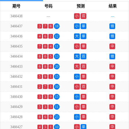
期号
号码
预测
结果
3466438
---
小
双
---
3466437
3
7
8
18
小
单
错
3466436
4
6
2
12
大
单
错
3466435
7
0
4
11
小
单
中
3466434
8
0
5
13
大
双
错
3466433
6
8
6
20
大
双
中
3466432
5
9
1
15
小
单
中
3466431
2
7
1
10
小
双
中
3466430
3
3
9
15
小
单
中
3466429
5
3
3
11
小
单
中
3466428
8
6
9
23
小
单
中
3466427
4
5
1
10
小
单
中