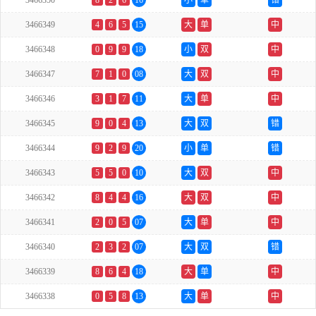
3466350
8
2
6
16
小
单
错
3466349
4
6
5
15
大
单
中
3466348
0
9
9
18
小
双
中
3466347
7
1
0
08
大
双
中
3466346
3
1
7
11
大
单
中
3466345
9
0
4
13
大
双
错
3466344
9
2
9
20
小
单
错
3466343
5
5
0
10
大
双
中
3466342
8
4
4
16
大
双
中
3466341
2
0
5
07
大
单
中
3466340
2
3
2
07
大
双
错
3466339
8
6
4
18
大
单
中
3466338
0
5
8
13
大
单
中