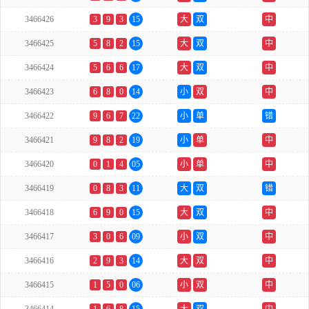
3466426
3
9
3
15
大
双
中
3466425
5
8
2
15
大
双
中
3466424
5
6
6
17
大
双
中
3466423
6
8
0
14
小
双
中
3466422
9
6
7
22
小
单
错
3466421
9
8
2
19
小
单
中
3466420
0
1
4
05
小
单
中
3466419
0
8
3
11
大
双
错
3466418
6
9
0
15
大
双
中
3466417
3
0
6
09
小
双
中
3466416
2
9
3
14
大
双
中
3466415
1
5
0
06
小
双
中