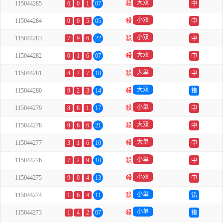
大双
115044285
6
0
1
07
殺
中
小双
115044284
0
0
5
05
殺
中
小双
115044283
7
9
6
22
殺
中
大双
115044282
0
1
6
07
殺
中
大单
115044281
4
7
7
18
殺
中
大双
115044280
9
2
3
14
殺
错
小单
115044279
8
8
1
17
殺
中
大双
115044278
9
6
6
21
殺
中
大单
115044277
3
1
6
10
殺
中
小单
115044276
7
2
9
18
殺
中
小双
115044275
9
0
4
13
殺
中
小单
115044274
1
6
4
11
殺
错
小单
115044273
1
4
2
07
殺
错