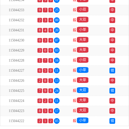
115044234
0
3
9
12
殺
中
小双
115044233
9
7
9
25
殺
中
大双
115044232
2
3
4
09
殺
中
小单
115044231
8
4
8
20
殺
中
大单
115044230
0
3
4
07
殺
中
大单
115044229
3
0
0
03
殺
中
小双
115044228
1
7
8
16
殺
中
小单
115044227
6
5
0
11
殺
错
大单
115044226
2
8
3
13
殺
中
大双
115044225
7
9
8
24
殺
错
大单
115044224
0
2
9
11
殺
中
大双
115044223
8
5
4
17
殺
中
小单
115044222
2
1
2
05
殺
错