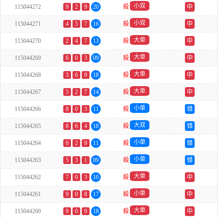
小双
115044272
9
2
9
20
殺
中
小双
115044271
4
5
7
16
殺
中
大单
115044270
2
4
7
13
殺
中
大单
115044269
6
0
3
09
殺
中
大单
115044268
3
6
9
18
殺
中
大单
115044267
5
2
7
14
殺
中
小单
115044266
8
0
3
11
殺
错
大双
115044265
8
6
4
18
殺
错
小单
115044264
0
2
9
11
殺
错
小单
115044263
5
3
1
09
殺
错
大单
115044262
7
0
3
10
殺
中
小单
115044261
9
0
8
17
殺
中
大单
115044260
9
0
9
18
殺
中