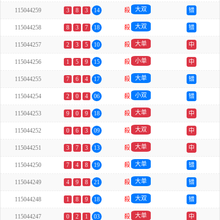
大双
115044259
3
8
3
14
殺
错
大双
115044258
8
3
7
18
殺
错
大单
115044257
2
3
5
10
殺
中
小单
115044256
1
5
9
15
殺
中
大单
115044255
7
6
4
17
殺
错
小双
115044254
2
0
4
06
殺
错
大单
115044253
9
0
9
18
殺
中
大双
115044252
0
6
3
09
殺
中
大单
115044251
3
7
3
13
殺
中
大单
115044250
7
4
8
19
殺
错
大单
115044249
4
9
8
21
殺
错
大双
115044248
1
8
9
18
殺
错
大单
115044247
0
2
1
03
殺
中