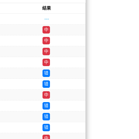
结果
---
中
中
中
中
错
错
中
错
错
错
中