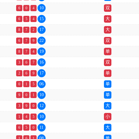
10
双
6
0
4
15
大
6
5
4
17
大
8
7
2
22
双
6
7
9
19
单
8
7
4
16
双
3
6
7
17
单
2
6
9
06
单
0
1
5
10
单
9
0
1
12
大
3
9
0
10
小
1
4
5
11
大
6
5
0
08
单
1
6
1