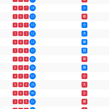
18
小
4
7
7
13
单
2
6
5
15
小
6
2
7
12
大
3
6
3
12
单
4
8
0
15
双
3
8
4
05
单
1
0
4
16
单
8
4
4
11
小
4
2
5
26
大
9
8
9
06
小
6
0
0
11
单
3
0
8