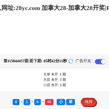
第
115044457
期 距下期:
05
时
42
分
10
秒
广告开关：
大单
未开:
1
期
大双
未开:
3
期
小双
未开:
2
期
0
+
5
+
0
=
05
-
小
单
咪牌