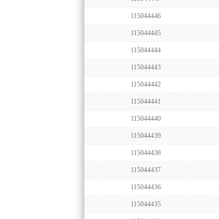
115044446
115044445
115044444
115044443
115044442
115044441
115044440
115044439
115044438
115044437
115044436
115044435