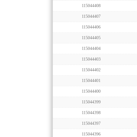
115044408
115044407
115044406
115044405
115044404
115044403
115044402
115044401
115044400
115044399
115044398
115044397
115044396