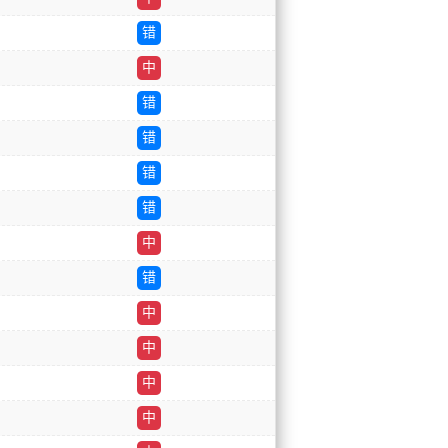
错
中
错
错
错
错
中
错
中
中
中
中