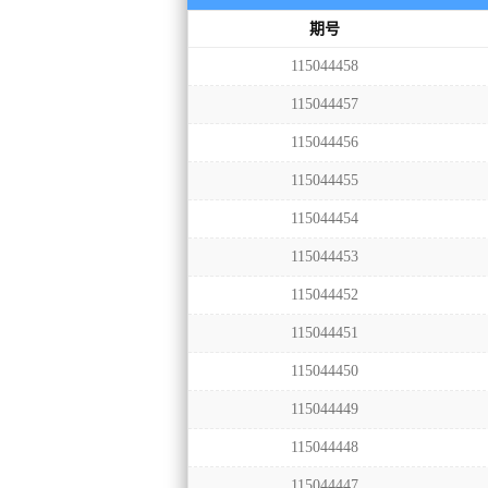
期号
115044458
115044457
115044456
115044455
115044454
115044453
115044452
115044451
115044450
115044449
115044448
115044447