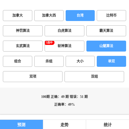
加拿大
加拿大西
台湾
比特币
神罚算法
白虎算法
霸天算法
玄武算法
斩神算法
山魈算法
组合
杀组
大小
单双
双项
双组
100期 正确：49 期 错误：51 期
正确率：49%
预测
走势
统计