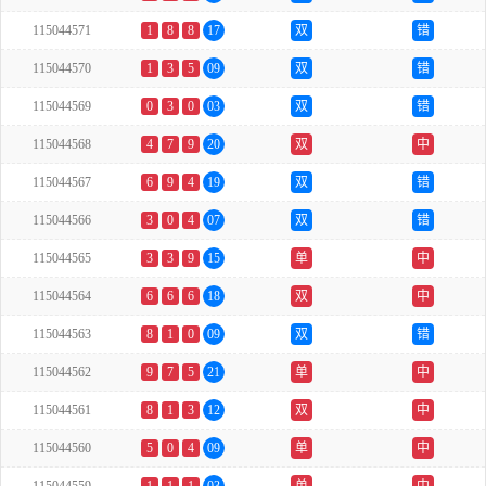
115044571
1
8
8
17
双
错
115044570
1
3
5
09
双
错
115044569
0
3
0
03
双
错
115044568
4
7
9
20
双
中
115044567
6
9
4
19
双
错
115044566
3
0
4
07
双
错
115044565
3
3
9
15
单
中
115044564
6
6
6
18
双
中
115044563
8
1
0
09
双
错
115044562
9
7
5
21
单
中
115044561
8
1
3
12
双
中
115044560
5
0
4
09
单
中