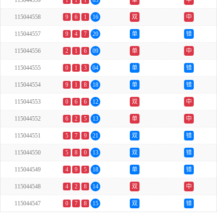
115044559
1
1
1
03
单
中
115044558
9
6
1
16
双
中
115044557
9
4
7
20
单
错
115044556
2
1
6
09
单
中
115044555
0
1
3
04
单
错
115044554
9
1
8
18
单
错
115044553
0
6
6
12
双
中
115044552
6
2
5
13
单
中
115044551
5
7
9
21
双
错
115044550
5
8
0
13
双
错
115044549
4
9
5
18
单
错
115044548
4
2
8
14
双
中
115044547
0
7
8
15
双
错