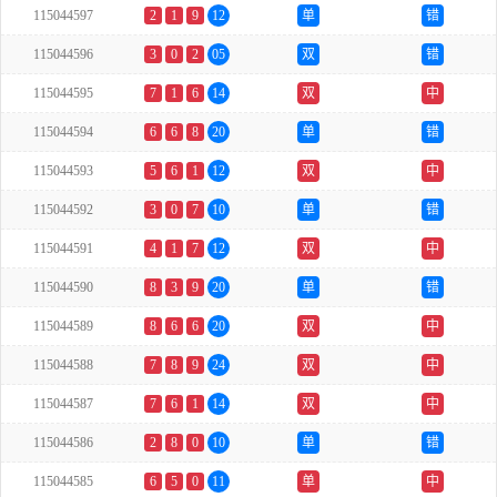
115044597
2
1
9
12
单
错
115044596
3
0
2
05
双
错
115044595
7
1
6
14
双
中
115044594
6
6
8
20
单
错
115044593
5
6
1
12
双
中
115044592
3
0
7
10
单
错
115044591
4
1
7
12
双
中
115044590
8
3
9
20
单
错
115044589
8
6
6
20
双
中
115044588
7
8
9
24
双
中
115044587
7
6
1
14
双
中
115044586
2
8
0
10
单
错
115044585
6
5
0
11
单
中