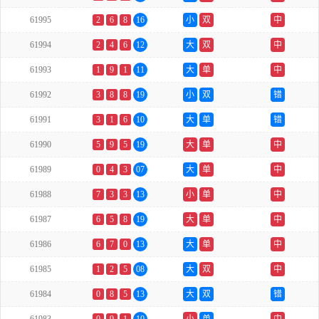
61995
2
6
8
16
小
双
中
61994
2
4
6
12
大
双
中
61993
1
9
1
11
大
单
中
61992
3
8
8
19
小
双
错
61991
3
1
6
10
大
单
错
61990
5
9
5
19
大
单
中
61989
0
4
3
07
大
单
中
61988
7
3
3
13
小
单
中
61987
6
5
8
19
大
单
中
61986
6
7
0
13
大
单
中
61985
1
2
5
08
大
双
中
61984
0
8
5
13
大
双
错