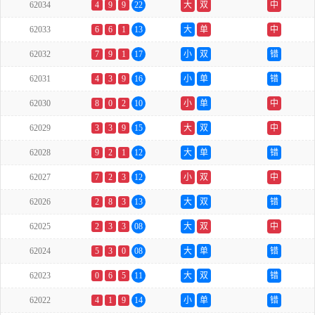
62034
4
9
9
22
大
双
中
62033
6
6
1
13
大
单
中
62032
7
9
1
17
小
双
错
62031
4
3
9
16
小
单
错
62030
8
0
2
10
小
单
中
62029
3
3
9
15
大
双
中
62028
9
2
1
12
大
单
错
62027
7
2
3
12
小
双
中
62026
2
8
3
13
大
双
错
62025
2
3
3
08
大
双
中
62024
5
3
0
08
大
单
错
62023
0
6
5
11
大
双
错
62022
4
1
9
14
小
单
错