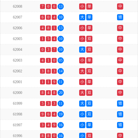
62008
7
0
6
13
小
单
中
62007
6
0
4
10
大
单
错
62006
4
8
1
13
小
单
中
62005
1
5
4
10
小
双
中
62004
0
3
7
10
大
双
中
62003
4
1
0
05
小
单
中
62002
3
8
3
14
大
双
中
62001
1
1
9
11
小
单
中
62000
8
4
8
20
大
双
中
61999
5
3
3
11
大
双
错
61998
9
6
4
19
小
双
错
61997
3
4
9
16
小
单
错
61996
8
8
0
16
小
双
中