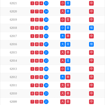
62021
1
8
4
13
小
双
中
62020
7
7
0
14
大
单
中
62019
3
0
7
10
小
双
中
62018
1
8
5
14
小
单
错
62017
1
2
2
05
大
单
中
62016
2
0
5
07
大
双
错
62015
8
5
8
21
大
单
中
62014
5
6
4
15
大
双
中
62013
1
2
6
09
小
双
中
62012
1
2
0
03
大
单
中
62011
7
8
3
18
大
双
中
62010
8
9
6
23
大
单
中
62009
7
5
9
21
大
单
中