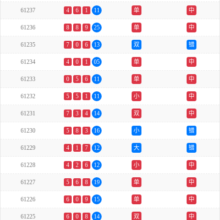
61237
4
6
1
11
单
中
61236
8
8
9
25
单
中
61235
7
0
6
13
双
错
61234
4
0
1
05
单
中
61233
0
5
6
11
单
中
61232
5
5
1
11
小
中
61231
7
3
4
14
双
中
61230
5
8
3
16
小
错
61229
4
1
7
12
大
错
61228
4
2
6
12
小
中
61227
5
6
8
19
单
中
61226
6
0
9
15
单
中
61225
6
0
8
14
双
中