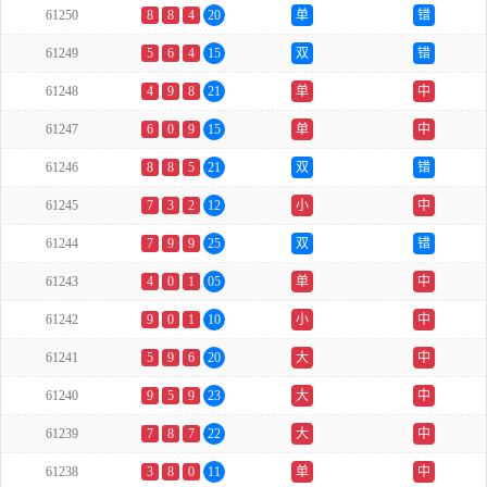
61250
8
8
4
20
单
错
61249
5
6
4
15
双
错
61248
4
9
8
21
单
中
61247
6
0
9
15
单
中
61246
8
8
5
21
双
错
61245
7
3
2
12
小
中
61244
7
9
9
25
双
错
61243
4
0
1
05
单
中
61242
9
0
1
10
小
中
61241
5
9
6
20
大
中
61240
9
5
9
23
大
中
61239
7
8
7
22
大
中
61238
3
8
0
11
单
中