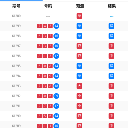
期号
号码
预测
结果
61300
---
单
---
61299
7
4
3
14
单
错
61298
6
3
7
16
单
错
61297
5
3
2
10
双
中
61296
8
1
3
12
双
中
61295
6
0
8
14
单
错
61294
5
0
9
14
单
错
61293
7
3
8
18
大
中
61292
3
0
6
09
小
中
61291
2
7
3
12
小
中
61290
3
5
6
14
双
中
61289
8
1
1
10
双
中