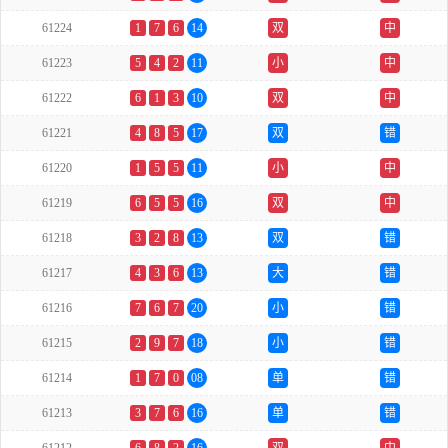
61224
1
7
6
14
双
中
61223
5
4
2
11
小
中
61222
6
1
3
10
双
中
61221
4
8
5
17
双
错
61220
1
5
5
11
小
中
61219
6
5
5
16
双
中
61218
3
2
8
13
双
错
61217
4
3
6
13
大
错
61216
7
6
7
20
小
错
61215
2
9
7
18
小
错
61214
1
7
0
08
单
错
61213
3
7
6
16
单
错