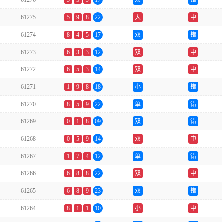
61276
5
3
9
17
双
错
61275
5
9
8
22
大
中
61274
8
4
5
17
双
错
61273
6
3
3
12
双
中
61272
6
5
3
14
双
中
61271
1
9
8
18
小
错
61270
8
5
9
22
单
错
61269
0
1
8
09
双
错
61268
0
5
9
14
双
中
61267
1
7
4
12
单
错
61266
6
8
8
22
双
中
61265
6
8
9
23
双
错
61264
8
1
1
10
小
中