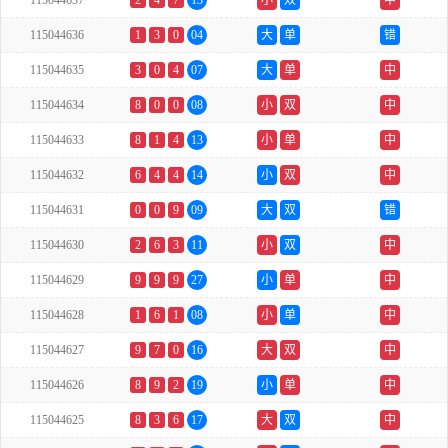
115044637
2
4
7
13
小
双
中
115044636
1
3
0
04
大
单
错
115044635
3
0
4
07
大
单
中
115044634
8
0
0
08
小
双
中
115044633
8
1
4
13
小
单
中
115044632
6
4
4
14
小
双
中
115044631
0
0
9
09
大
双
错
115044630
2
6
3
11
小
双
中
115044629
9
9
9
27
小
单
中
115044628
1
6
1
08
小
单
中
115044627
9
7
0
16
大
双
中
115044626
8
9
2
19
小
单
中
115044625
8
3
6
17
大
双
中