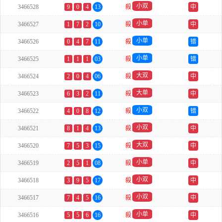
小双
3466528
9
0
4
13
殺
中
小单
3466527
1
7
2
10
殺
中
小单
3466526
0
4
7
11
殺
错
小单
3466525
1
1
1
03
殺
错
大双
3466524
2
0
4
06
殺
中
大单
3466523
6
3
2
11
殺
中
小双
3466522
4
0
8
12
殺
错
小双
3466521
8
1
4
13
殺
中
大双
3466520
7
5
3
15
殺
中
小单
3466519
2
5
1
08
殺
中
小双
3466518
3
9
5
17
殺
中
小双
3466517
7
4
5
16
殺
中
小单
3466516
5
5
6
16
殺
中