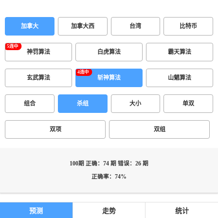
加拿大
加拿大西
台湾
比特币
神罚算法
白虎算法
霸天算法
玄武算法
斩神算法
山魈算法
组合
杀组
大小
单双
双项
双组
100期 正确：74 期 错误：26 期
正确率：74%
预测
走势
统计