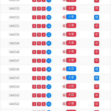
3466554
4
6
1
11
殺
中
小单
3466553
8
9
6
23
殺
中
小单
3466552
5
2
2
09
殺
错
小单
3466551
6
1
7
14
殺
中
大单
3466550
9
9
4
22
殺
中
大单
3466549
0
0
1
01
殺
中
小单
3466548
8
7
0
15
殺
中
小单
3466547
5
3
7
15
殺
中
大双
3466546
3
8
9
20
殺
错
大单
3466545
3
9
3
15
殺
错
小双
3466544
9
8
8
25
殺
中
大双
3466543
0
7
5
12
殺
中
小单
3466542
1
9
6
16
殺
中