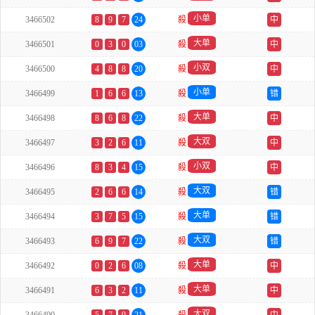
小单
3466502
8
9
7
24
殺
中
大单
3466501
0
3
0
03
殺
中
小双
3466500
4
8
8
20
殺
中
小单
3466499
1
6
6
13
殺
错
大单
3466498
8
6
8
22
殺
中
大双
3466497
3
2
6
11
殺
中
小双
3466496
8
3
4
15
殺
中
大双
3466495
2
6
6
14
殺
错
大单
3466494
3
7
5
15
殺
错
大双
3466493
6
9
7
22
殺
错
大单
3466492
0
2
6
08
殺
中
大单
3466491
6
3
2
11
殺
中
大双