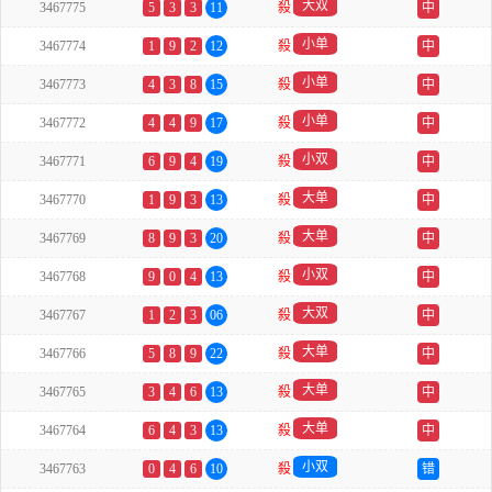
大双
3467775
5
3
3
11
殺
中
小单
3467774
1
9
2
12
殺
中
小单
3467773
4
3
8
15
殺
中
小单
3467772
4
4
9
17
殺
中
小双
3467771
6
9
4
19
殺
中
大单
3467770
1
9
3
13
殺
中
大单
3467769
8
9
3
20
殺
中
小双
3467768
9
0
4
13
殺
中
大双
3467767
1
2
3
06
殺
中
大单
3467766
5
8
9
22
殺
中
大单
3467765
3
4
6
13
殺
中
大单
3467764
6
4
3
13
殺
中
小双
3467763
0
4
6
10
殺
错