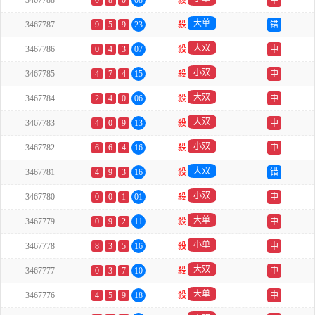
3467788
0
8
0
08
殺
中
大单
3467787
9
5
9
23
殺
错
大双
3467786
0
4
3
07
殺
中
小双
3467785
4
7
4
15
殺
中
大双
3467784
2
4
0
06
殺
中
大双
3467783
4
0
9
13
殺
中
小双
3467782
6
6
4
16
殺
中
大双
3467781
4
9
3
16
殺
错
小双
3467780
0
0
1
01
殺
中
大单
3467779
0
9
2
11
殺
中
小单
3467778
8
3
5
16
殺
中
大双
3467777
0
3
7
10
殺
中
大单
3467776
4
5
9
18
殺
中