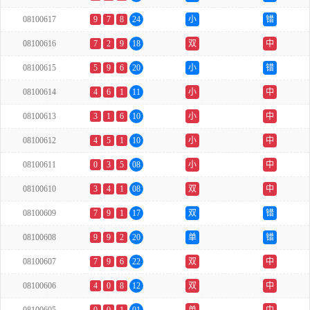
08100617
9
7
8
24
小
错
08100616
7
2
9
18
双
中
08100615
5
9
6
20
小
错
08100614
4
6
1
11
小
中
08100613
3
1
6
10
小
中
08100612
4
5
1
10
小
中
08100611
0
3
5
08
小
中
08100610
3
4
1
08
双
中
08100609
7
9
1
17
双
错
08100608
9
9
2
20
单
错
08100607
7
9
6
22
双
中
08100606
4
0
8
12
双
中