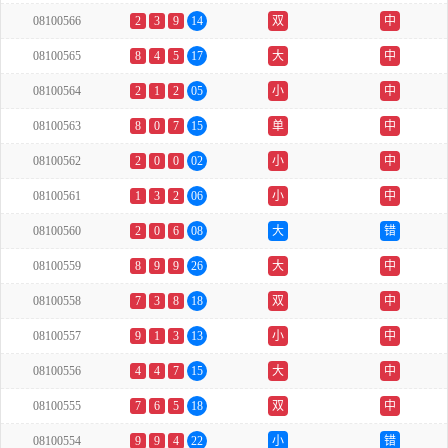
08100566
2
3
9
14
双
中
08100565
8
4
5
17
大
中
08100564
2
1
2
05
小
中
08100563
8
0
7
15
单
中
08100562
2
0
0
02
小
中
08100561
1
3
2
06
小
中
08100560
2
0
6
08
大
错
08100559
8
9
9
26
大
中
08100558
7
3
8
18
双
中
08100557
9
1
3
13
小
中
08100556
4
4
7
15
大
中
08100555
7
6
5
18
双
中
08100554
9
9
4
22
小
错