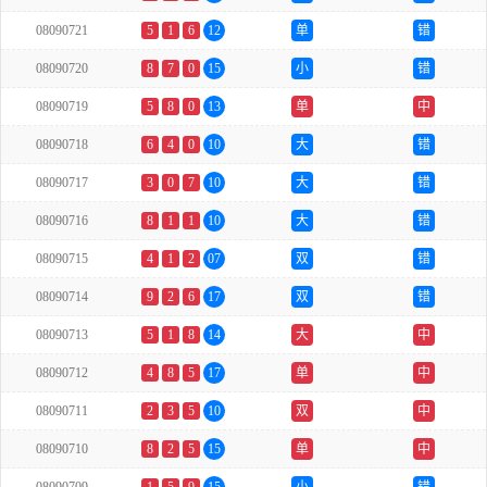
08090721
5
1
6
12
单
错
08090720
8
7
0
15
小
错
08090719
5
8
0
13
单
中
08090718
6
4
0
10
大
错
08090717
3
0
7
10
大
错
08090716
8
1
1
10
大
错
08090715
4
1
2
07
双
错
08090714
9
2
6
17
双
错
08090713
5
1
8
14
大
中
08090712
4
8
5
17
单
中
08090711
2
3
5
10
双
中
08090710
8
2
5
15
单
中