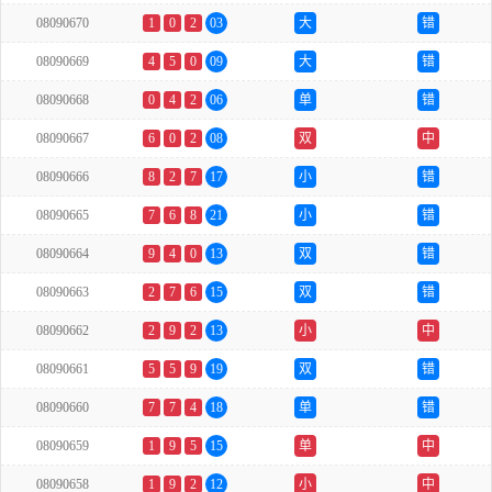
08090670
1
0
2
03
大
错
08090669
4
5
0
09
大
错
08090668
0
4
2
06
单
错
08090667
6
0
2
08
双
中
08090666
8
2
7
17
小
错
08090665
7
6
8
21
小
错
08090664
9
4
0
13
双
错
08090663
2
7
6
15
双
错
08090662
2
9
2
13
小
中
08090661
5
5
9
19
双
错
08090660
7
7
4
18
单
错
08090659
1
9
5
15
单
中
08090658
1
9
2
12
小
中