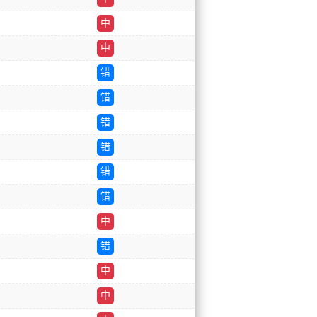
中
中
错
错
错
错
错
错
中
错
中
中