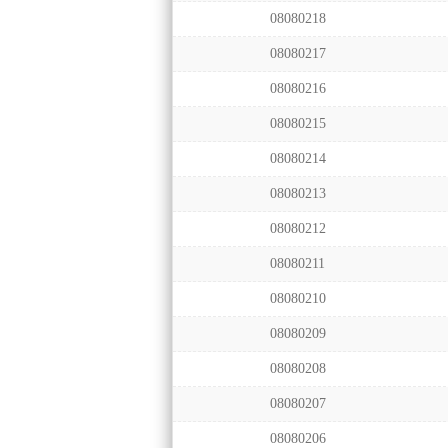
08080218
08080217
08080216
08080215
08080214
08080213
08080212
08080211
08080210
08080209
08080208
08080207
08080206