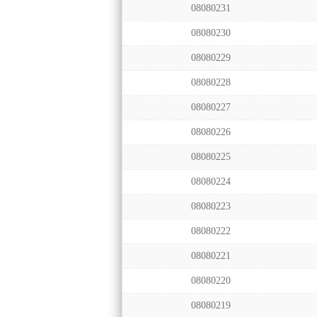
08080231
08080230
08080229
08080228
08080227
08080226
08080225
08080224
08080223
08080222
08080221
08080220
08080219