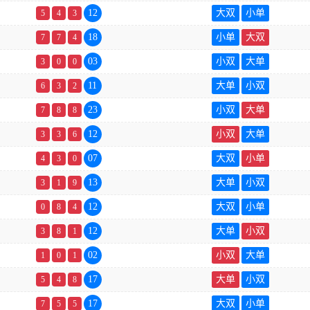
12
大双
小单
5
4
3
18
小单
大双
7
7
4
03
小双
大单
3
0
0
11
大单
小双
6
3
2
23
小双
大单
7
8
8
12
小双
大单
3
3
6
07
大双
小单
4
3
0
13
大单
小双
3
1
9
12
大双
小单
0
8
4
12
大单
小双
3
8
1
02
小双
大单
1
0
1
17
大单
小双
5
4
8
17
大双
小单
7
5
5