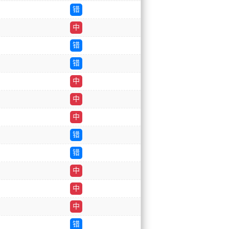
错
中
错
错
中
中
中
错
错
中
中
中
错