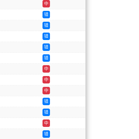
中
错
错
错
错
错
中
中
中
错
错
中
错