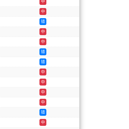
中
中
错
中
中
错
错
中
中
中
中
错
中