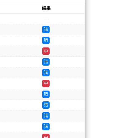
结果
---
错
错
中
错
错
中
错
错
错
错
中