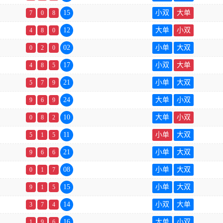
15
小双
大单
7
0
8
12
大单
小双
4
8
0
02
小单
大双
0
2
0
17
小双
大单
4
8
5
21
小单
大双
5
7
9
24
大单
小双
9
6
9
10
大单
小双
0
8
2
11
小单
大双
5
1
5
21
小单
大双
9
6
6
08
小单
大双
0
1
7
15
小单
大双
9
1
5
14
小双
大单
3
7
4
16
大单
小双
1
9
6