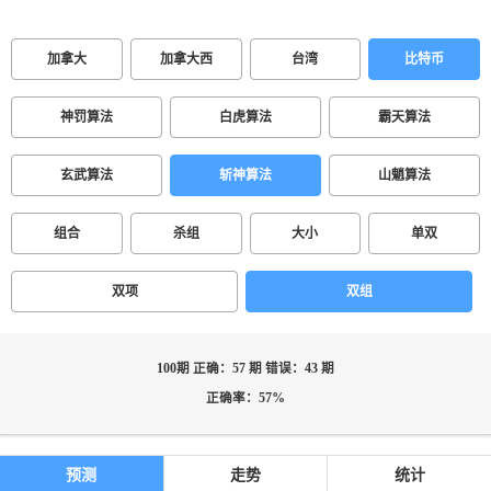
加拿大
加拿大西
台湾
比特币
神罚算法
白虎算法
霸天算法
玄武算法
斩神算法
山魈算法
组合
杀组
大小
单双
双项
双组
100期 正确：57 期 错误：43 期
正确率：57%
预测
走势
统计