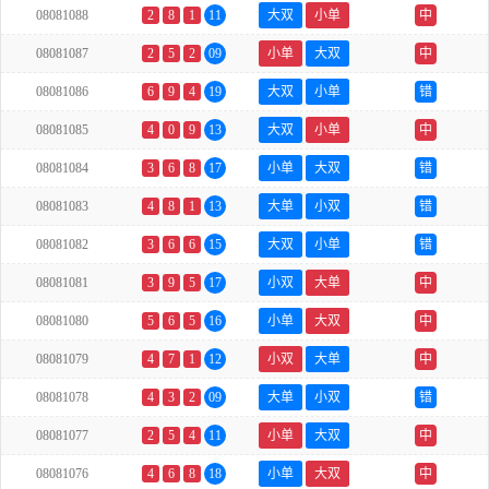
08081088
2
8
1
11
大双
小单
中
08081087
2
5
2
09
小单
大双
中
08081086
6
9
4
19
大双
小单
错
08081085
4
0
9
13
大双
小单
中
08081084
3
6
8
17
小单
大双
错
08081083
4
8
1
13
大单
小双
错
08081082
3
6
6
15
大双
小单
错
08081081
3
9
5
17
小双
大单
中
08081080
5
6
5
16
小单
大双
中
08081079
4
7
1
12
小双
大单
中
08081078
4
3
2
09
大单
小双
错
08081077
2
5
4
11
小单
大双
中
08081076
4
6
8
18
小单
大双
中