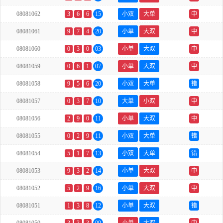
08081062
3
6
6
15
小双
大单
中
08081061
9
7
4
20
小单
大双
中
08081060
0
3
0
03
小单
大双
中
08081059
0
6
1
07
小单
大双
中
08081058
9
5
6
20
小双
大单
错
08081057
0
3
7
10
大单
小双
中
08081056
2
9
0
11
小单
大双
中
08081055
0
2
9
11
小双
大单
错
08081054
5
1
7
13
小双
大单
错
08081053
9
3
2
14
小单
大双
中
08081052
5
2
9
16
小单
大双
中
08081051
1
3
8
12
小单
大双
错