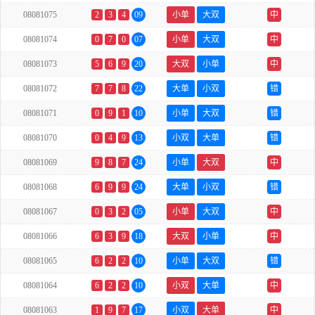
08081075
2
3
4
09
小单
大双
中
08081074
0
7
0
07
小单
大双
中
08081073
5
6
9
20
大双
小单
中
08081072
7
7
8
22
大单
小双
错
08081071
0
9
1
10
小单
大双
错
08081070
0
4
9
13
小双
大单
错
08081069
9
8
7
24
小单
大双
中
08081068
6
9
9
24
大单
小双
错
08081067
0
3
2
05
小单
大双
中
08081066
6
3
9
18
大双
小单
中
08081065
6
2
2
10
小单
大双
错
08081064
6
2
2
10
小双
大单
中
08081063
1
9
7
17
小双
大单
中