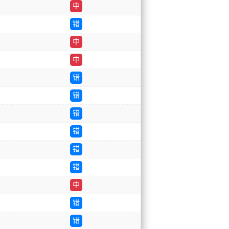
中
错
中
中
错
错
错
错
错
错
中
错
错