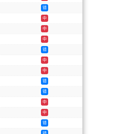
错
中
中
中
错
中
中
错
错
中
中
错
错