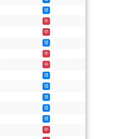
错
中
中
错
中
中
错
错
错
错
错
中