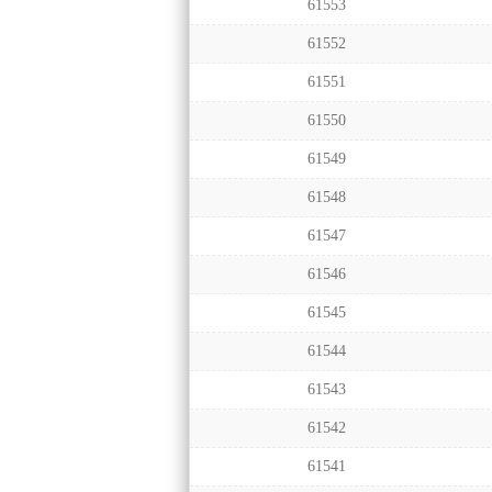
61553
61552
61551
61550
61549
61548
61547
61546
61545
61544
61543
61542
61541