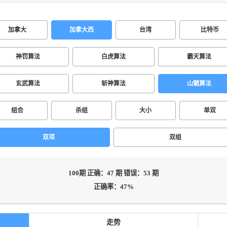
加拿大
加拿大西
台湾
比特币
神罚算法
白虎算法
霸天算法
玄武算法
斩神算法
山魈算法
组合
杀组
大小
单双
双项
双组
100期 正确：47 期 错误：53 期
正确率：47%
走势