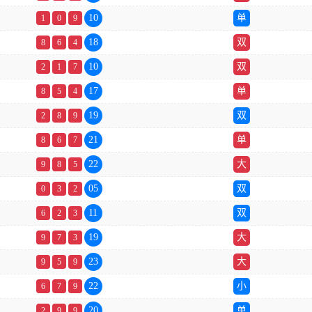
10
单
1
0
9
18
双
8
6
4
10
双
2
1
7
17
单
8
5
4
19
双
2
8
9
21
单
8
6
7
22
大
9
8
5
05
双
0
3
2
11
双
6
2
3
19
大
9
7
3
23
大
9
5
9
22
小
6
7
9
20
单
2
9
9