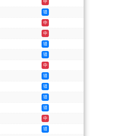
中
错
中
中
错
错
中
错
错
错
错
中
错