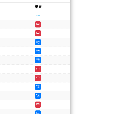
结果
---
中
中
错
错
错
中
中
错
错
中
错