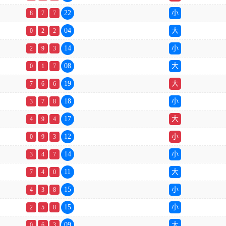
22
小
8
7
7
04
大
0
2
2
14
小
2
9
3
08
大
0
1
7
19
大
7
6
6
18
小
3
7
8
17
大
4
9
4
12
小
0
9
3
14
小
3
4
7
11
大
7
4
0
15
小
4
3
8
15
小
2
5
8
09
大
0
6
3