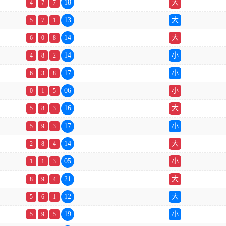
18
大
4
7
7
13
大
5
7
1
14
大
6
0
8
14
小
4
8
2
17
小
6
3
8
06
小
0
1
5
16
大
5
8
3
17
小
5
9
3
14
大
2
8
4
05
小
1
1
3
21
大
8
9
4
12
大
5
6
1
19
小
5
9
5