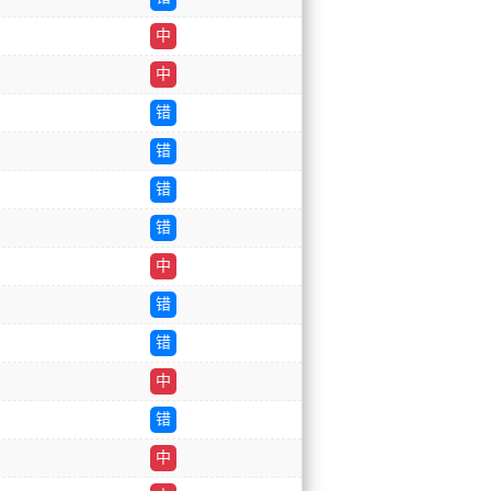
中
中
错
错
错
错
中
错
错
中
错
中