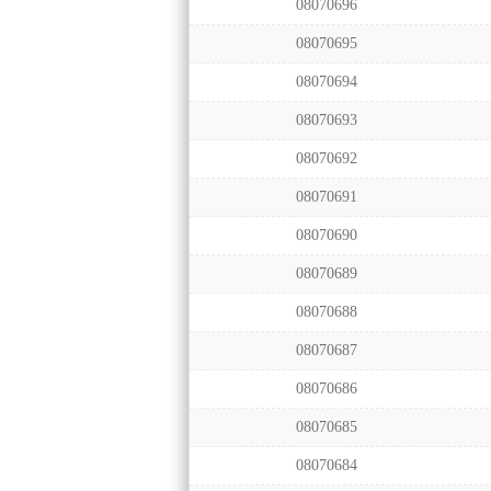
08070696
08070695
08070694
08070693
08070692
08070691
08070690
08070689
08070688
08070687
08070686
08070685
08070684