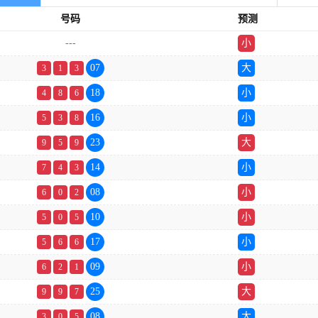
号码
预测
---
小
双
07
大
3
1
3
18
小
4
8
6
16
小
5
3
8
23
大
9
5
9
14
小
7
4
3
08
小
6
0
2
10
小
5
0
5
17
小
5
6
6
09
小
6
2
1
25
大
9
9
7
08
大
3
0
5