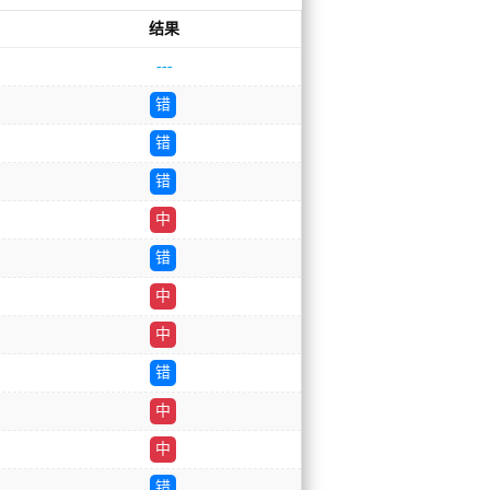
结果
---
错
错
错
中
错
中
中
错
中
中
错