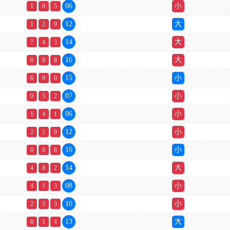
06
小
1
0
5
12
大
1
2
9
14
大
7
4
3
16
大
0
8
8
15
小
6
9
0
07
小
0
5
2
06
小
1
4
1
12
小
2
1
9
16
小
0
8
8
14
大
4
8
2
08
小
4
1
3
10
小
2
5
3
13
大
8
1
4