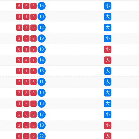
15
小
6
6
3
10
大
4
1
5
12
大
8
4
0
19
小
3
7
9
10
小
0
1
9
14
大
9
4
1
13
大
7
1
5
11
大
2
3
6
10
大
2
3
5
13
大
1
7
5
17
小
5
6
6
10
小
2
5
3
22
大
8
5
9