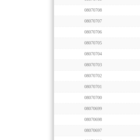
08070708
08070707
08070706
08070705
08070704
08070703
08070702
08070701
08070700
08070699
08070698
08070697