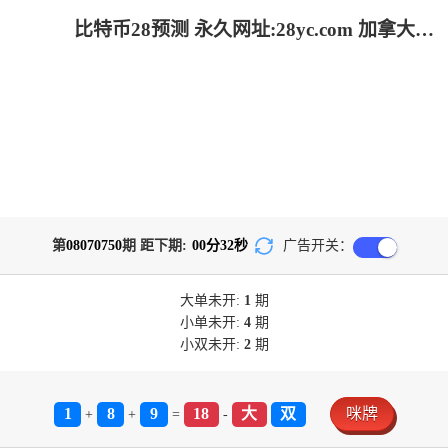
比特币28预测 永久网址:28yc.com 加拿大28-加拿大28开奖|PC结果预测官网|加拿大预测28在线预测官网_专注研究加拿大预测!
第
08070750
期 距下期:
00
分
32
秒
广告开关：
大单
未开:
1
期
小单
未开:
4
期
小双
未开:
2
期
1
8
9
18
大
双
咪牌
+
+
=
-