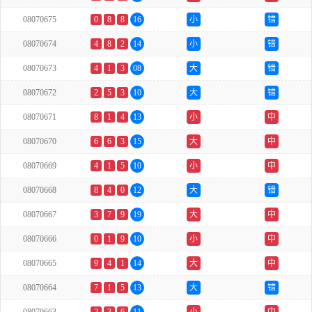
08070675
0
8
8
16
小
错
08070674
4
8
2
14
小
错
08070673
4
1
3
08
大
错
08070672
2
5
3
10
大
错
08070671
8
1
4
13
小
中
08070670
6
6
3
15
大
中
08070669
4
1
5
10
小
中
08070668
8
4
0
12
大
错
08070667
3
7
9
19
大
中
08070666
0
1
9
10
小
中
08070665
9
4
1
14
大
中
08070664
7
1
5
13
大
错