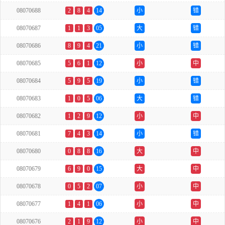
08070688
2
8
4
14
小
错
08070687
1
1
3
05
大
错
08070686
8
9
4
21
小
错
08070685
5
6
1
12
小
中
08070684
5
9
5
19
小
错
08070683
1
0
5
06
大
错
08070682
1
2
9
12
小
中
08070681
7
4
3
14
小
错
08070680
0
8
8
16
大
中
08070679
6
9
0
15
大
中
08070678
0
5
2
07
小
中
08070677
1
4
1
06
小
中
08070676
2
1
9
12
小
中