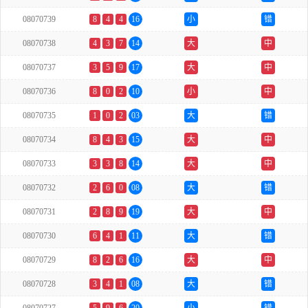
08070739
8
4
4
16
小
错
08070738
4
3
7
14
大
中
08070737
3
5
9
17
大
中
08070736
8
0
2
10
小
中
08070735
1
0
2
03
大
错
08070734
8
4
3
15
大
中
08070733
3
3
8
14
大
中
08070732
2
6
0
08
大
错
08070731
2
8
9
19
大
中
08070730
6
4
1
11
大
错
08070729
8
2
6
16
大
中
08070728
3
4
1
08
大
错