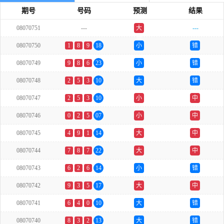
期号
号码
预测
结果
08070751
---
大
---
单
08070750
1
8
9
18
小
错
08070749
9
8
6
23
小
错
08070748
2
5
3
10
大
错
08070747
2
5
3
10
小
中
08070746
0
2
5
07
小
中
08070745
4
9
1
14
大
中
08070744
7
8
7
22
大
中
08070743
6
2
6
14
小
错
08070742
9
3
5
17
大
中
08070741
6
4
0
10
大
错
08070740
8
3
2
13
大
错