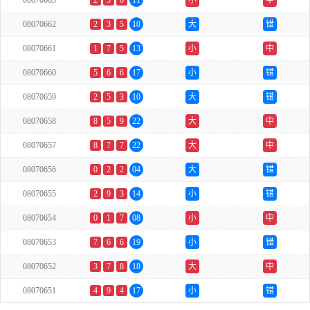
08070663
2
3
6
11
小
中
08070662
2
3
5
10
大
错
08070661
1
7
5
13
小
中
08070660
5
6
6
17
小
错
08070659
2
5
3
10
大
错
08070658
8
5
9
22
大
中
08070657
8
7
7
22
大
中
08070656
0
2
2
04
大
错
08070655
2
9
3
14
小
错
08070654
0
1
7
08
小
中
08070653
7
6
6
19
小
错
08070652
3
7
8
18
大
中
08070651
4
9
4
17
小
错