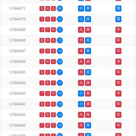
115044371
0
6
0
06
大
单
错
115044370
3
5
7
15
小
双
错
115044369
5
7
9
21
大
单
中
115044368
8
9
6
23
大
双
中
115044367
2
3
9
14
大
单
中
115044366
5
9
5
19
大
单
中
115044365
6
2
9
17
大
双
中
115044364
2
8
7
17
大
单
中
115044363
7
3
9
19
小
单
中
115044362
9
1
9
19
小
单
中
115044361
4
9
8
21
大
单
中
115044360
7
8
3
18
大
单
中