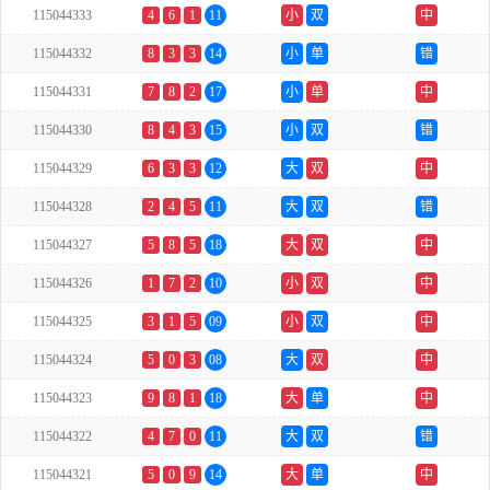
115044333
4
6
1
11
小
双
中
115044332
8
3
3
14
小
单
错
115044331
7
8
2
17
小
单
中
115044330
8
4
3
15
小
双
错
115044329
6
3
3
12
大
双
中
115044328
2
4
5
11
大
双
错
115044327
5
8
5
18
大
双
中
115044326
1
7
2
10
小
双
中
115044325
3
1
5
09
小
双
中
115044324
5
0
3
08
大
双
中
115044323
9
8
1
18
大
单
中
115044322
4
7
0
11
大
双
错
115044321
5
0
9
14
大
单
中