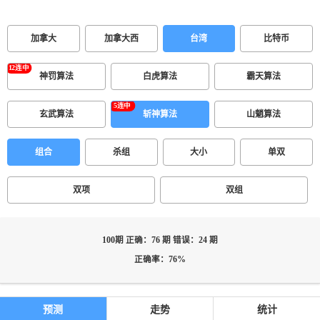
加拿大
加拿大西
台湾
比特币
神罚算法
白虎算法
霸天算法
玄武算法
斩神算法
山魈算法
组合
杀组
大小
单双
双项
双组
100期 正确：76 期 错误：24 期
正确率：76%
预测
走势
统计