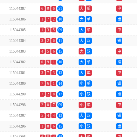
115044307
6
9
6
21
大
单
中
115044306
1
7
2
10
大
单
错
115044305
1
3
5
09
大
单
中
115044304
3
2
6
11
大
双
错
115044303
4
5
6
15
大
双
中
115044302
0
9
1
10
大
单
错
115044301
3
7
3
13
大
单
中
115044300
7
6
1
14
小
单
错
115044299
7
2
8
17
小
双
错
115044298
2
0
7
09
小
单
中
115044297
5
4
4
13
大
双
错
115044296
1
8
6
15
小
双
错