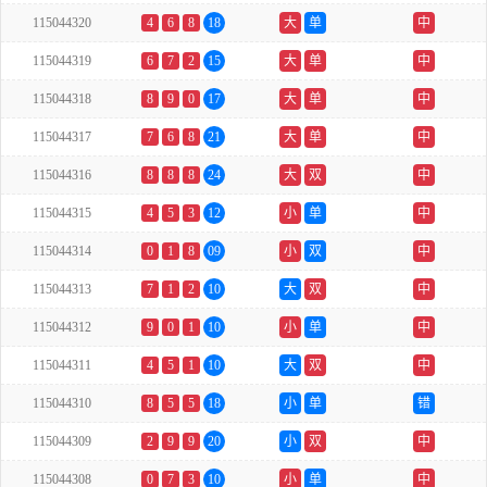
115044320
4
6
8
18
大
单
中
115044319
6
7
2
15
大
单
中
115044318
8
9
0
17
大
单
中
115044317
7
6
8
21
大
单
中
115044316
8
8
8
24
大
双
中
115044315
4
5
3
12
小
单
中
115044314
0
1
8
09
小
双
中
115044313
7
1
2
10
大
双
中
115044312
9
0
1
10
小
单
中
115044311
4
5
1
10
大
双
中
115044310
8
5
5
18
小
单
错
115044309
2
9
9
20
小
双
中
115044308
0
7
3
10
小
单
中