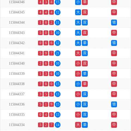
115044346
4
3
8
15
小
单
中
115044345
4
4
4
12
大
双
中
115044344
1
8
2
11
大
双
错
115044343
5
0
5
10
大
双
中
115044342
0
6
6
12
大
单
错
115044341
5
9
7
21
大
双
中
115044340
2
6
2
10
小
双
中
115044339
1
3
6
10
小
单
中
115044338
7
8
0
15
小
单
中
115044337
3
5
5
13
小
双
中
115044336
5
1
9
15
小
双
错
115044335
0
4
9
13
小
双
中
115044334
5
2
7
14
大
单
中