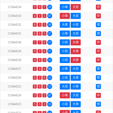
115044534
5
8
7
20
小单
大双
中
115044533
4
1
2
07
小单
大双
中
115044532
8
3
5
16
大单
小双
错
115044531
6
6
5
17
小单
大双
错
115044530
1
7
9
17
小双
大单
中
115044529
9
2
6
17
小双
大单
中
115044528
4
8
3
15
小双
大单
中
115044527
1
4
1
06
小单
大双
错
115044526
0
2
9
11
小双
大单
错
115044525
8
6
1
15
大双
小单
错
115044524
3
2
2
07
小单
大双
中
115044523
5
5
3
13
小双
大单
错