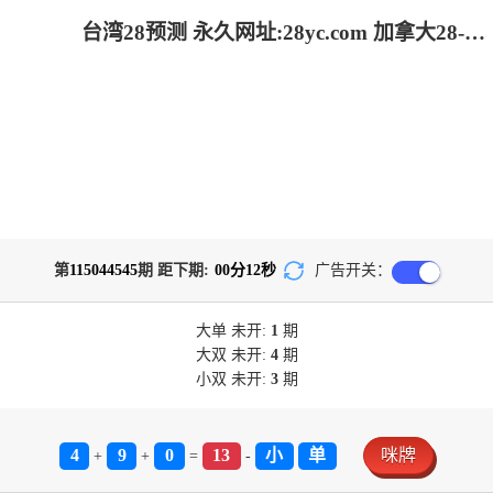
台湾28预测 永久网址:28yc.com 加拿大28-加拿大28开奖|PC结果预测官网|加拿大预测28在线预测官网_专注研究加拿大预测!
第
115044545
期 距下期:
00
分
12
秒
广告开关：
大单
未开:
1
期
大双
未开:
4
期
小双
未开:
3
期
4
9
0
13
小
单
咪牌
+
+
=
-