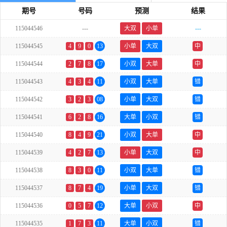
期号
号码
预测
结果
115044546
---
大双
小单
---
115044545
4
9
0
13
小单
大双
中
115044544
2
7
8
17
小双
大单
中
115044543
4
3
4
11
小双
大单
错
115044542
3
2
3
08
小单
大双
错
115044541
6
2
8
16
大单
小双
错
115044540
8
4
9
21
小双
大单
中
115044539
4
2
7
13
小单
大双
中
115044538
8
3
0
11
小双
大单
错
115044537
8
7
4
19
小单
大双
错
115044536
0
5
7
12
大单
小双
中
115044535
1
7
3
11
大单
小双
错