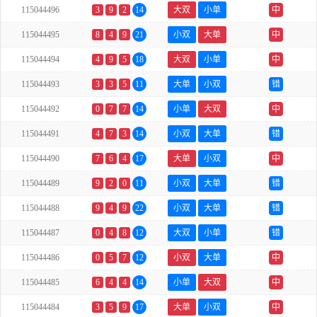
115044496
3
9
2
14
大双
小单
中
115044495
8
4
9
21
小双
大单
中
115044494
4
9
5
18
大双
小单
中
115044493
3
3
5
11
大单
小双
错
115044492
0
7
7
14
小单
大双
中
115044491
4
7
3
14
小双
大单
错
115044490
7
6
4
17
大单
小双
中
115044489
9
2
0
11
小双
大单
错
115044488
9
4
9
22
小双
大单
错
115044487
0
4
8
12
大双
小单
错
115044486
0
5
7
12
小双
大单
中
115044485
6
4
4
14
小单
大双
中
115044484
3
5
9
17
大单
小双
中