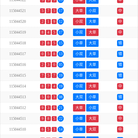
115044522
3
5
5
13
小单
大双
中
115044521
5
7
5
17
大单
小双
中
115044520
2
1
9
12
小双
大单
中
115044519
8
4
5
17
小双
大单
中
115044518
2
8
5
15
小单
大双
错
115044517
0
5
8
13
小双
大单
错
115044516
2
3
0
05
小双
大单
错
115044515
7
5
7
19
小单
大双
错
115044514
8
7
4
19
小双
大单
中
115044513
5
0
3
08
大双
小单
错
115044512
9
3
9
21
大单
小双
中
115044511
9
8
5
22
小单
大双
中
115044510
6
5
3
14
小单
大双
中