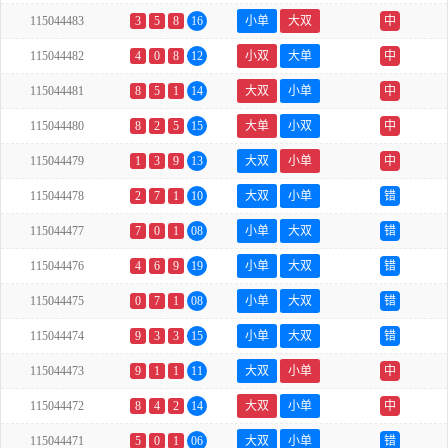
115044483
3
5
8
16
小单
大双
中
115044482
4
0
8
12
小双
大单
中
115044481
8
5
1
14
大双
小单
中
115044480
8
2
5
15
大单
小双
中
115044479
1
3
9
13
大双
小单
中
115044478
2
7
1
10
大双
小单
错
115044477
7
0
1
08
小单
大双
错
115044476
4
6
9
19
小单
大双
错
115044475
0
7
1
08
小单
大双
错
115044474
9
3
3
15
小单
大双
错
115044473
9
1
1
11
大双
小单
中
115044472
8
4
2
14
大双
小单
中
115044471
5
0
1
06
大双
小单
错