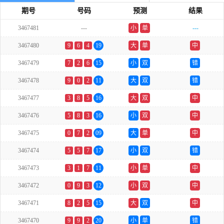
期号
号码
预测
结果
3467481
---
小
单
---
3467480
9
6
4
19
大
单
中
3467479
7
2
6
15
小
双
错
3467478
9
0
2
11
大
双
错
3467477
3
8
5
16
大
双
中
3467476
5
8
3
16
小
双
中
3467475
0
7
2
09
大
单
中
3467474
5
5
7
17
小
双
错
3467473
3
1
7
11
小
单
中
3467472
0
9
3
12
小
双
中
3467471
8
2
5
15
大
双
中
3467470
9
9
2
20
小
单
错