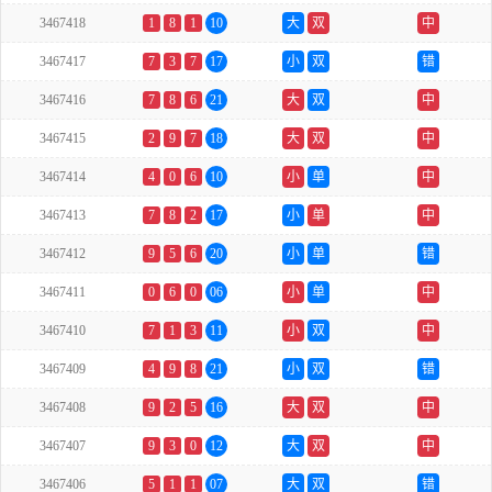
3467418
1
8
1
10
大
双
中
3467417
7
3
7
17
小
双
错
3467416
7
8
6
21
大
双
中
3467415
2
9
7
18
大
双
中
3467414
4
0
6
10
小
单
中
3467413
7
8
2
17
小
单
中
3467412
9
5
6
20
小
单
错
3467411
0
6
0
06
小
单
中
3467410
7
1
3
11
小
双
中
3467409
4
9
8
21
小
双
错
3467408
9
2
5
16
大
双
中
3467407
9
3
0
12
大
双
中
3467406
5
1
1
07
大
双
错