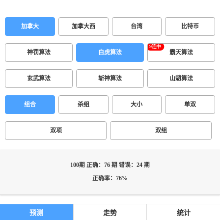
加拿大
加拿大西
台湾
比特币
神罚算法
白虎算法
霸天算法
玄武算法
斩神算法
山魈算法
组合
杀组
大小
单双
双项
双组
100期 正确：76 期 错误：24 期
正确率：76%
预测
走势
统计