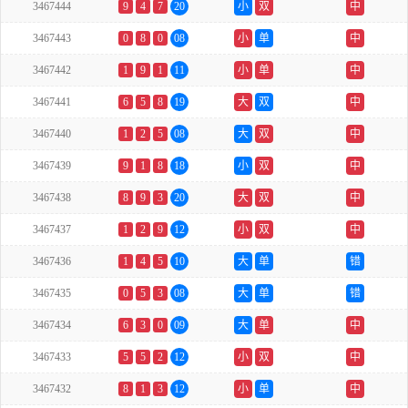
3467444
9
4
7
20
小
双
中
3467443
0
8
0
08
小
单
中
3467442
1
9
1
11
小
单
中
3467441
6
5
8
19
大
双
中
3467440
1
2
5
08
大
双
中
3467439
9
1
8
18
小
双
中
3467438
8
9
3
20
大
双
中
3467437
1
2
9
12
小
双
中
3467436
1
4
5
10
大
单
错
3467435
0
5
3
08
大
单
错
3467434
6
3
0
09
大
单
中
3467433
5
5
2
12
小
双
中
3467432
8
1
3
12
小
单
中