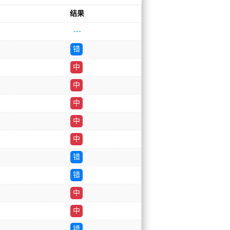
结果
---
错
中
中
中
中
中
错
错
中
中
错