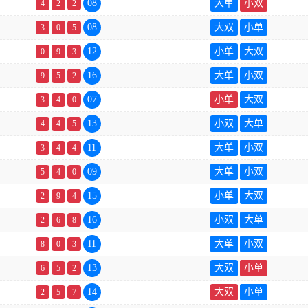
08
大单
小双
4
2
2
08
大双
小单
3
0
5
12
小单
大双
0
9
3
16
大单
小双
9
5
2
07
小单
大双
3
4
0
13
小双
大单
4
4
5
11
大单
小双
3
4
4
09
大单
小双
5
4
0
15
小单
大双
2
9
4
16
小双
大单
2
6
8
11
大单
小双
8
0
3
13
大双
小单
6
5
2
14
大双
小单
2
5
7