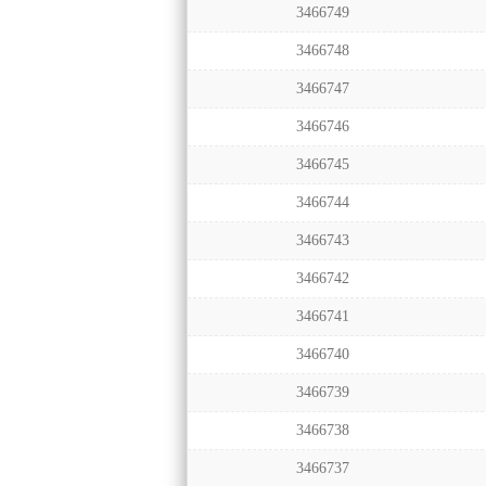
3466749
3466748
3466747
3466746
3466745
3466744
3466743
3466742
3466741
3466740
3466739
3466738
3466737