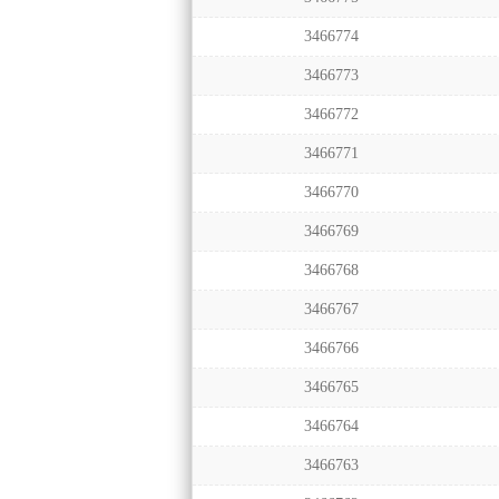
3466774
3466773
3466772
3466771
3466770
3466769
3466768
3466767
3466766
3466765
3466764
3466763