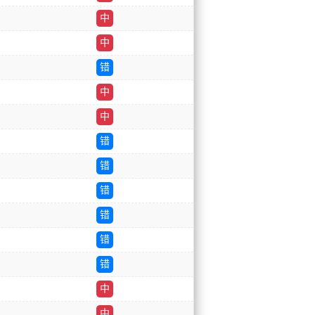
中
中
错
中
中
错
错
错
错
错
错
中
中