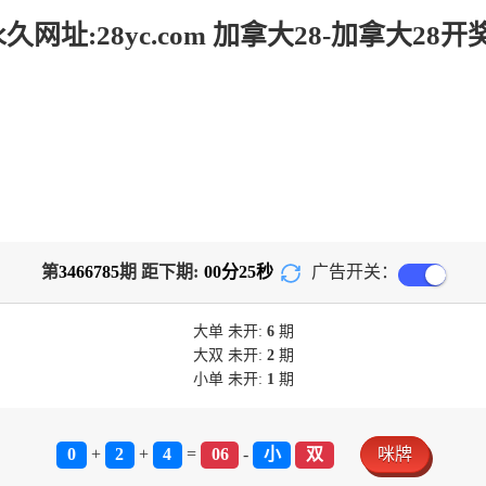
第
3466785
期 距下期:
00
分
25
秒
广告开关：
大单
未开:
6
期
大双
未开:
2
期
小单
未开:
1
期
0
+
2
+
4
=
06
-
小
双
咪牌