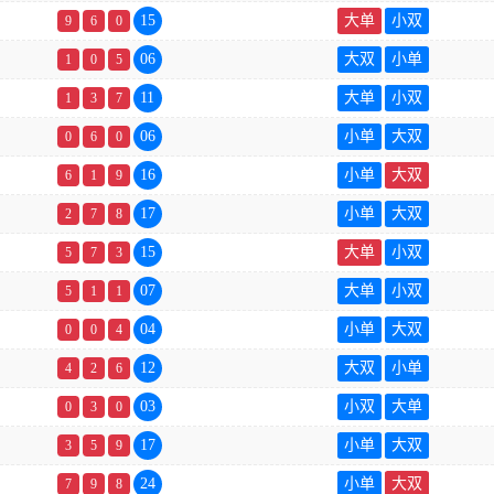
15
大单
小双
9
6
0
06
大双
小单
1
0
5
11
大单
小双
1
3
7
06
小单
大双
0
6
0
16
小单
大双
6
1
9
17
小单
大双
2
7
8
15
大单
小双
5
7
3
07
大单
小双
5
1
1
04
小单
大双
0
0
4
12
大双
小单
4
2
6
03
小双
大单
0
3
0
17
小单
大双
3
5
9
24
小单
大双
7
9
8