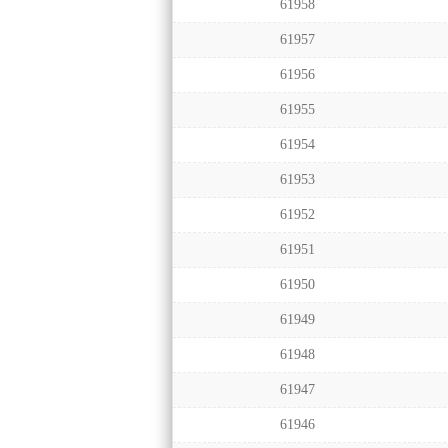
61958
61957
61956
61955
61954
61953
61952
61951
61950
61949
61948
61947
61946