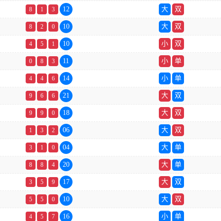
12
大
双
8
1
3
10
大
双
8
2
0
10
小
双
4
5
1
11
小
单
0
8
3
14
小
单
4
4
6
21
大
双
9
6
6
18
大
双
9
9
0
06
大
双
1
3
2
04
大
单
3
1
0
20
大
单
8
8
4
17
大
双
3
5
9
10
大
双
5
5
0
16
小
单
4
5
7