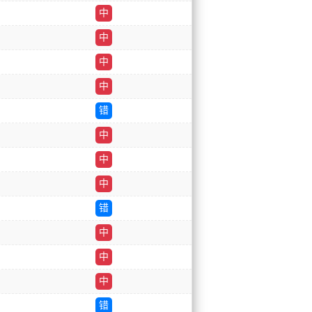
中
中
中
中
错
中
中
中
错
中
中
中
错