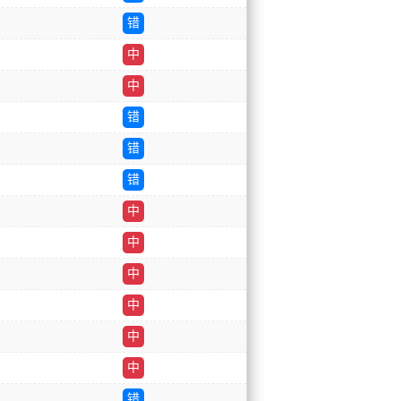
错
中
中
错
错
错
中
中
中
中
中
中
错