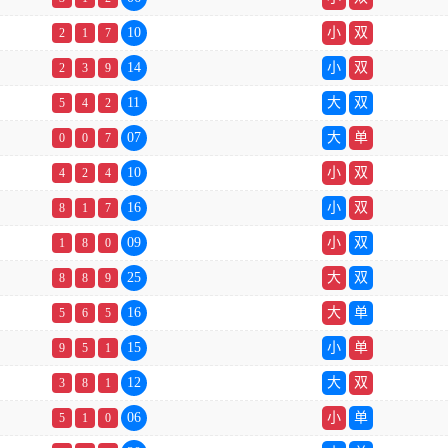
10
小
双
2
1
7
14
小
双
2
3
9
11
大
双
5
4
2
07
大
单
0
0
7
10
小
双
4
2
4
16
小
双
8
1
7
09
小
双
1
8
0
25
大
双
8
8
9
16
大
单
5
6
5
15
小
单
9
5
1
12
大
双
3
8
1
06
小
单
5
1
0