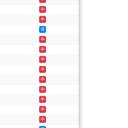
中
中
错
中
中
中
中
中
中
中
中
中