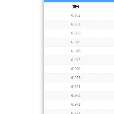
期号
61982
61981
61980
61979
61978
61977
61976
61975
61974
61973
61972
61971