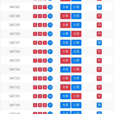
3467361
9
0
7
16
大单
小双
错
3467360
7
2
4
13
小单
大双
中
3467359
6
1
8
15
大单
小双
中
3467358
2
9
5
16
小单
大双
中
3467357
6
8
1
15
大双
小单
错
3467356
1
1
5
07
小单
大双
中
3467355
7
7
0
14
大双
小单
中
3467354
5
2
0
07
大双
小单
中
3467353
7
3
0
10
小双
大单
中
3467352
7
6
6
19
大单
小双
中
3467351
0
2
2
04
大单
小双
中
3467350
5
8
8
21
大双
小单
错