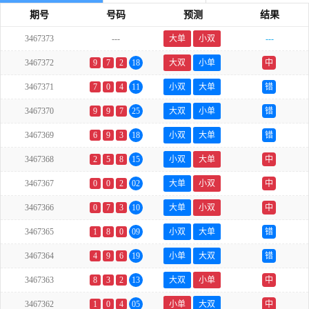
期号
号码
预测
结果
3467373
---
大单
小双
---
3467372
9
7
2
18
大双
小单
中
3467371
7
0
4
11
小双
大单
错
3467370
9
9
7
25
大双
小单
错
3467369
6
9
3
18
小双
大单
错
3467368
2
5
8
15
小双
大单
中
3467367
0
0
2
02
大单
小双
中
3467366
0
7
3
10
大单
小双
中
3467365
1
8
0
09
小双
大单
错
3467364
4
9
6
19
小单
大双
错
3467363
8
3
2
13
大双
小单
中
3467362
1
0
4
05
小单
大双
中