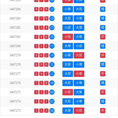
3467285
5
7
7
19
大单
小双
中
3467284
9
6
8
23
小单
大双
错
3467283
3
7
9
19
大双
小单
错
3467282
7
2
4
13
小双
大单
错
3467281
2
8
0
10
小双
大单
中
3467280
5
1
5
11
大单
小双
错
3467279
6
6
2
14
小单
大双
中
3467278
6
9
6
21
大双
小单
错
3467277
1
8
2
11
大双
小单
中
3467276
7
3
9
19
大双
小单
错
3467275
5
1
2
08
小双
大单
中
3467274
1
0
1
02
大双
小单
错
3467273
1
4
3
08
大单
小双
中