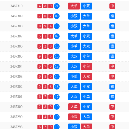
3467310
4
8
9
21
大单
小双
中
3467309
7
0
2
09
小双
大单
错
3467308
0
9
4
13
小双
大单
错
3467307
5
1
1
07
大单
小双
错
3467306
5
2
8
15
小单
大双
错
3467305
9
1
5
15
大双
小单
错
3467304
0
7
6
13
大双
小单
中
3467303
6
8
0
14
小单
大双
中
3467302
5
5
8
18
大单
小双
错
3467301
6
7
4
17
大双
小单
错
3467300
2
8
9
19
大单
小双
中
3467299
1
4
5
10
小双
大单
中
3467298
8
2
9
19
小双
大单
中