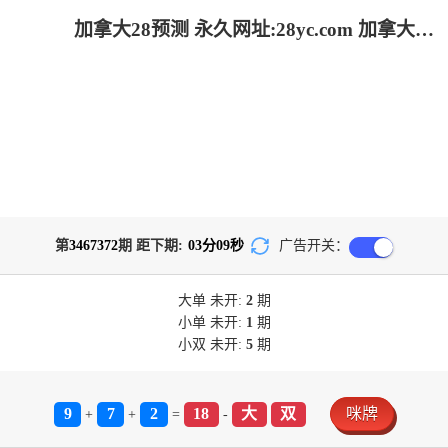
加拿大28预测 永久网址:28yc.com 加拿大28-加拿大28开奖|PC结果预测官网|加拿大预测28在线预测官网_专注研究加拿大预测!
第
3467372
期 距下期:
03
分
09
秒
广告开关：
大单
未开:
2
期
小单
未开:
1
期
小双
未开:
5
期
9
7
2
18
大
双
咪牌
+
+
=
-