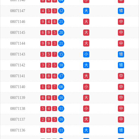
08071148
0
4
0
04
小
中
08071147
4
5
3
12
大
错
08071146
9
4
8
21
大
中
08071145
6
9
5
20
大
中
08071144
9
9
3
21
大
中
08071143
3
5
7
15
小
错
08071142
3
2
5
10
大
错
08071141
3
8
6
17
大
中
08071140
1
0
7
08
小
中
08071139
6
9
1
16
大
中
08071138
5
4
2
11
小
中
08071137
2
9
5
16
大
中
08071136
3
6
2
11
大
错