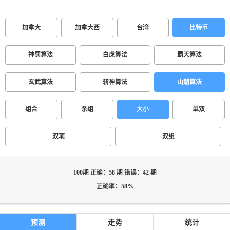
加拿大
加拿大西
台湾
比特币
神罚算法
白虎算法
霸天算法
玄武算法
斩神算法
山魈算法
组合
杀组
大小
单双
双项
双组
100期 正确：58 期 错误：42 期
正确率：58%
预测
走势
统计